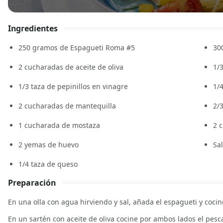
Ingredientes
250
gramos de Espagueti Roma #5
30
2
cucharadas de aceite de oliva
1/
1/3
taza de pepinillos en vinagre
1/
2
cucharadas de mantequilla
2/
1
cucharada de mostaza
2
c
2
yemas de huevo
Sal
1/4
taza de queso
Preparación
En una olla con agua hirviendo y sal, añada el espagueti y cocin
En un sartén con aceite de oliva cocine por ambos lados el pesc