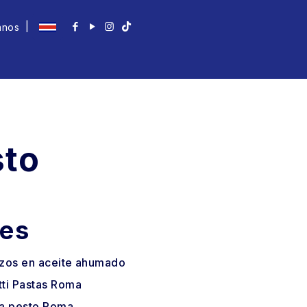
|
anos
sto
tes
ozos en aceite ahumado
ti Pastas Roma
a pesto Roma