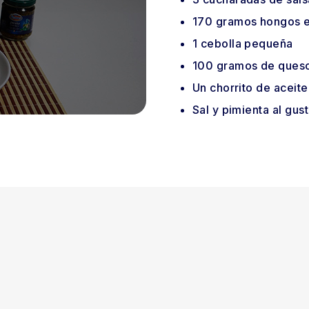
170
gramos
hongos e
1
cebolla
pequeña
100
gramos
de ques
Un chorrito de aceit
Sal y pimienta al gus