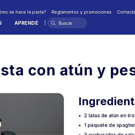
ómo se hace la pasta?
Reglamentos y promociones
Contact
S
APRENDÉ
|
sta con atún y pe
Ingredien
2
latas
de atún en tr
1
paquete
de spaghet
3
cucharadas
de sals