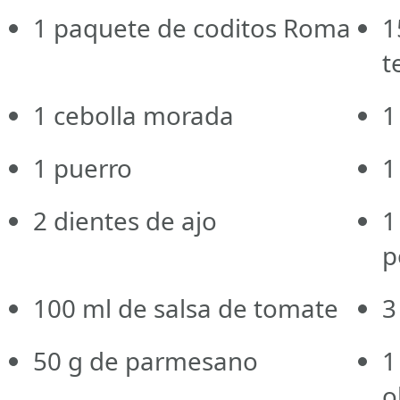
1
paquete de coditos Roma
1
t
1
cebolla morada
1
1
puerro
1
2
dientes de ajo
1
p
100
ml de salsa de tomate
3
50
g de parmesano
1
o